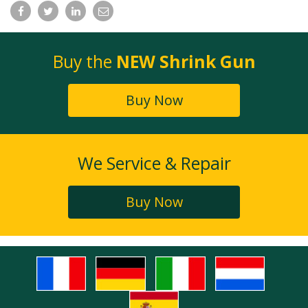
Facebook
Twitter
LinkedIn
Email
Buy the
NEW Shrink Gun
Buy Now
We Service & Repair
Buy Now